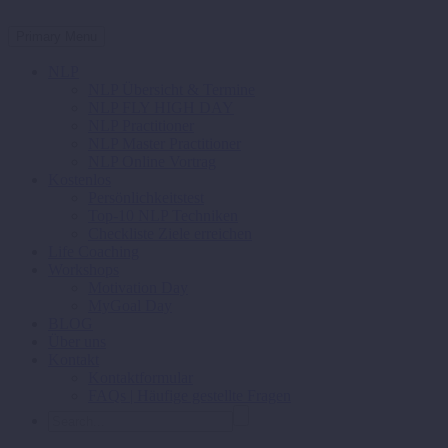
Primary Menu
NLP
NLP Übersicht & Termine
NLP FLY HIGH DAY
NLP Practitioner
NLP Master Practitioner
NLP Online Vortrag
Kostenlos
Persönlichkeitstest
Top-10 NLP Techniken
Checkliste Ziele erreichen
Life Coaching
Workshops
Motivation Day
MyGoal Day
BLOG
Über uns
Kontakt
Kontaktformular
FAQs | Häufige gestellte Fragen