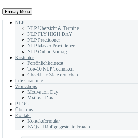
Primary Menu
NLP
NLP Übersicht & Termine
NLP FLY HIGH DAY
NLP Practitioner
NLP Master Practitioner
NLP Online Vortrag
Kostenlos
Persönlichkeitstest
Top-10 NLP Techniken
Checkliste Ziele erreichen
Life Coaching
Workshops
Motivation Day
MyGoal Day
BLOG
Über uns
Kontakt
Kontaktformular
FAQs | Häufige gestellte Fragen