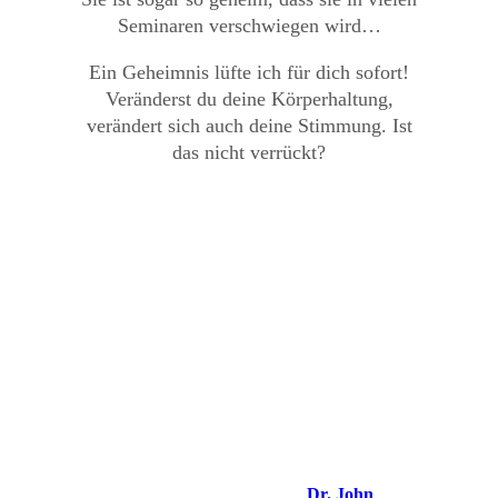
Seminaren verschwiegen wird…
Ein Geheimnis lüfte ich für dich sofort!
Veränderst du deine Körperhaltung,
verändert sich auch deine Stimmung. Ist
das nicht verrückt?
Direkt von der Quelle
NLP wurde von John Grinder und Richard
Bandler mit der Idee gegründet, es für jeden
Menschen anwendbar und variabeln einsetzbar
zu machen.
Johannes Poscharnig wurde von
Dr. John