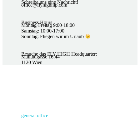
Schreibe uns eine Nachricht!
office@flyhighnlp.com
Business Hours
Montag-Freitag 9:00-18:00
Samstag: 10:00-17:00
Sonntag: Fliegen wir im Urlaub
Besuche das FLY HIGH Headquarter:
Malfattigasse 16,44
1120 Wien
Wien
general office
Adresse:
Malfattigasse 16/44