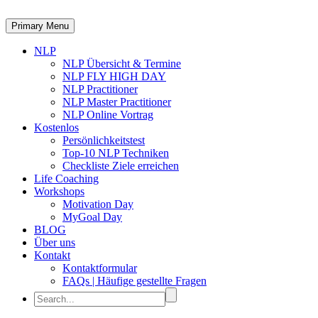
Primary Menu
NLP
NLP Übersicht & Termine
NLP FLY HIGH DAY
NLP Practitioner
NLP Master Practitioner
NLP Online Vortrag
Kostenlos
Persönlichkeitstest
Top-10 NLP Techniken
Checkliste Ziele erreichen
Life Coaching
Workshops
Motivation Day
MyGoal Day
BLOG
Über uns
Kontakt
Kontaktformular
FAQs | Häufige gestellte Fragen