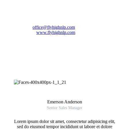
1120 Wien
Österreich
Phone: +43 699/17177294
Email:
office@flyhighnlp.com
Website:
www.flyhighnlp.com
Emerson Anderson
Senior Sales Manager
Lorem ipsum dolor sit amet, consectetur adipisicing elit,
sed do eiusmod tempor incididunt ut labore et dolore