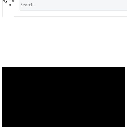
By Johannes
Splash Creative Light
April 5, 2016