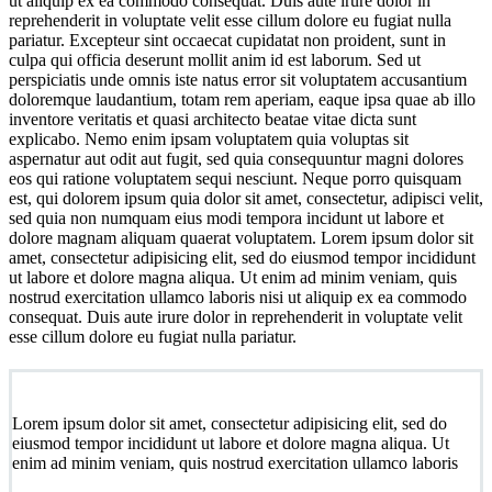
ut aliquip ex ea commodo consequat. Duis aute irure dolor in
reprehenderit in voluptate velit esse cillum dolore eu fugiat nulla
pariatur. Excepteur sint occaecat cupidatat non proident, sunt in
culpa qui officia deserunt mollit anim id est laborum. Sed ut
perspiciatis unde omnis iste natus error sit voluptatem accusantium
doloremque laudantium, totam rem aperiam, eaque ipsa quae ab illo
inventore veritatis et quasi architecto beatae vitae dicta sunt
explicabo. Nemo enim ipsam voluptatem quia voluptas sit
aspernatur aut odit aut fugit, sed quia consequuntur magni dolores
eos qui ratione voluptatem sequi nesciunt. Neque porro quisquam
est, qui dolorem ipsum quia dolor sit amet, consectetur, adipisci velit,
sed quia non numquam eius modi tempora incidunt ut labore et
dolore magnam aliquam quaerat voluptatem. Lorem ipsum dolor sit
amet, consectetur adipisicing elit, sed do eiusmod tempor incididunt
ut labore et dolore magna aliqua. Ut enim ad minim veniam, quis
nostrud exercitation ullamco laboris nisi ut aliquip ex ea commodo
consequat. Duis aute irure dolor in reprehenderit in voluptate velit
esse cillum dolore eu fugiat nulla pariatur.
Lorem ipsum dolor sit amet, consectetur adipisicing elit, sed do
eiusmod tempor incididunt ut labore et dolore magna aliqua. Ut
enim ad minim veniam, quis nostrud exercitation ullamco laboris