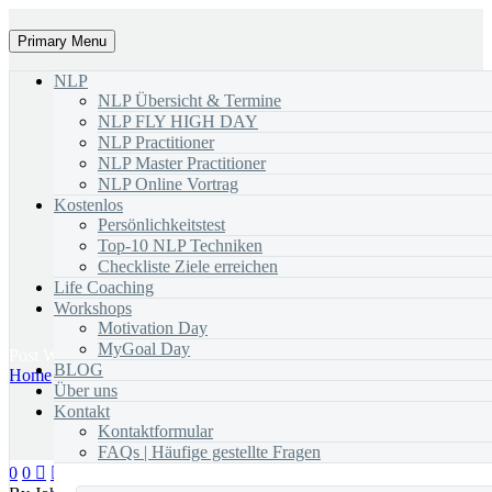
Primary Menu
NLP
NLP Übersicht & Termine
NLP FLY HIGH DAY
NLP Practitioner
NLP Master Practitioner
NLP Online Vortrag
Kostenlos
Persönlichkeitstest
Top-10 NLP Techniken
Checkliste Ziele erreichen
Life Coaching
Workshops
Motivation Day
MyGoal Day
Post With
Video Lightbox
BLOG
Home
Splash Creative Light
sticky blog post
Über uns
Kontakt
Kontaktformular
FAQs | Häufige gestellte Fragen
0
0


