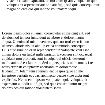
vitae dicta sunt explicabo. Nemo enim ipsam voluptatem quia
voluptas sit aspernatur aut odit aut fugit, sed quia consequuntur
magni dolores eos qui ratione voluptatem sequi.
Lorem ipsum dolor sit amet, consectetur adipisicing elit, sed
do eiusmod tempor incididunt ut labore et dolore magna
aliqua. Ut enim ad minim veniam, quis nostrud exercitation
ullamco laboris nisi ut aliquip ex ea commodo consequat.
Duis aute irure dolor in reprehenderit in voluptate velit esse
cillum dolore eu fugiat nulla pariatur. Excepteur sint occaecat
cupidatat non proident, sunt in culpa qui officia deserunt
mollit anim id est laborum. Sed ut perspiciatis unde omnis iste
natus error sit voluptatem accusantium doloremque
laudantium, totam rem aperiam, eaque ipsa quae ab illo
inventore veritatis et quasi architecto beatae vitae dicta sunt
explicabo. Nemo enim ipsam voluptatem quia voluptas sit
aspernatur aut odit aut fugit, sed quia consequuntur magni
dolores eos qui ratione voluptatem sequi.