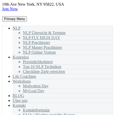
19th Ave New York, NY 95822, USA
Join Now
Primary Menu
NLP
NLP Übersicht & Termine
NLP FLY HIGH DAY
NLP Practitioner
NLP Master Practitioner
NLP Online Vortrag
Kostenlos
Persönlichkeitstest
Top-10 NLP Techniken
Checkliste Ziele erreichen
Life Coaching
Workshops
Motivation Day
MyGoal Day
BLOG
Über uns
Kontakt
Kontaktformular
FAQs | Häufige gestellte Fragen