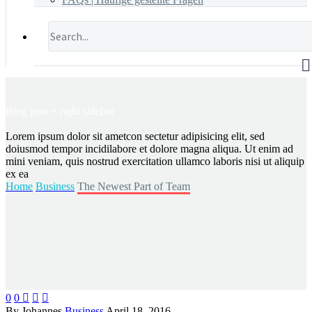
Blog post
+ right sidebar
Lorem ipsum dolor sit ametcon sectetur adipisicing elit, sed
doiusmod tempor incidilabore et dolore magna aliqua. Ut enim ad
mini veniam, quis nostrud exercitation ullamco laboris nisi ut aliquip
ex ea
Home
Business
The Newest Part of Team
0
0



By Johannes
Business
April 18, 2016